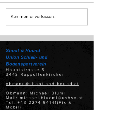
Sommerfest 18.7.2026
Alles Gute zum
Kommentar verfassen...
Geburtstag🌹
Shoot & Hound
Union Schieß- und
Bogensportverein
Hauptstrasse 5
3443 Rappoltenkirchen
obmann@shoot-and-hound.at
Obmann: Michael Blüml
Mail: michael.blueml@ushsv.at
Tel: +43 2274 94141(Fix &
Mobil)
Statuten