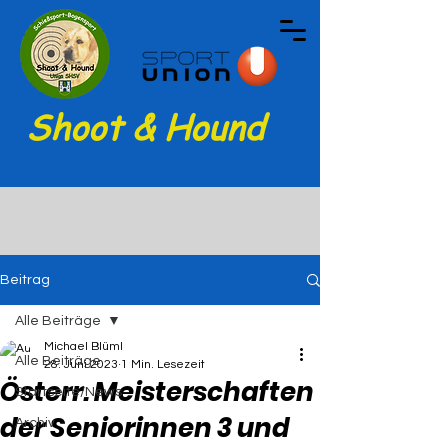
Shoot & Hound
Beitrag
Alle Beiträge
Michael Blüml
Alle Beiträge
28. Juni 2023
1 Min. Lesezeit
Österr. Meisterschaften
Startseite/News
der Seniorinnen 3 und
Archiv