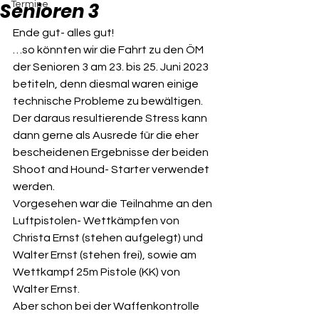
Senioren 3
Termine
Ende gut- alles gut!
…so könnten wir die Fahrt zu den ÖM 
der Senioren 3 am 23. bis 25. Juni 2023 
betiteln, denn diesmal waren einige 
technische Probleme zu bewältigen. 
Der daraus resultierende Stress kann 
dann gerne als Ausrede für die eher 
bescheidenen Ergebnisse der beiden 
Shoot and Hound- Starter verwendet 
werden.
Vorgesehen war die Teilnahme an den 
Luftpistolen- Wettkämpfen von 
Christa Ernst (stehen aufgelegt) und 
Walter Ernst (stehen frei), sowie am 
Wettkampf 25m Pistole (KK) von 
Walter Ernst.
Aber schon bei der Waffenkontrolle 