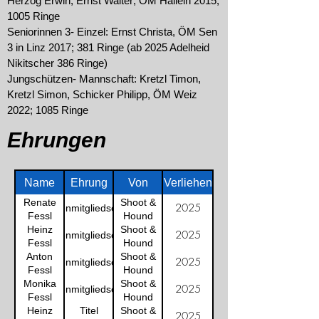
Herzog Erwin, Ernst Walter; ÖM Hallein 2015,
1005 Ringe
Seniorinnen 3- Einzel: Ernst Christa, ÖM Sen
3 in Linz 2017; 381 Ringe (ab 2025 Adelheid
Nikitscher 386 Ringe)
Jungschützen- Mannschaft: Kretzl Timon,
Kretzl Simon, Schicker Philipp, ÖM Weiz
2022; 1085 Ringe
Ehrungen
Name
Ehrung
Von
Verliehen
Renate
Shoot &
2025
Ehrenmitgliedschaft
Fessl
Hound
Heinz
Shoot &
2025
Ehrenmitgliedschaft
Fessl
Hound
Anton
Shoot &
2025
Ehrenmitgliedschaft
Fessl
Hound
Monika
Shoot &
2025
Ehrenmitgliedschaft
Fessl
Hound
Heinz
Titel
Shoot &
2025