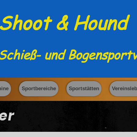
Shoot & Hound
Schieß- und Bogensportv
mine
Sportbereiche
Sportstätten
Vereinsle
er