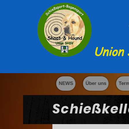
Union 
NEWS
Über uns
Ter
Schießkell