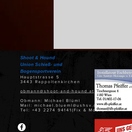
Shoot & Hound
Union Schieß- und
Bogensportverein
Hauptstrasse 5
3443 Rappoltenkirchen
obmann@shoot-and-hound.at
Obmann: Michael Blüml
Mail: michael.blueml@ushsv.at
Tel: +43 2274 94141(Fix & Mobil)