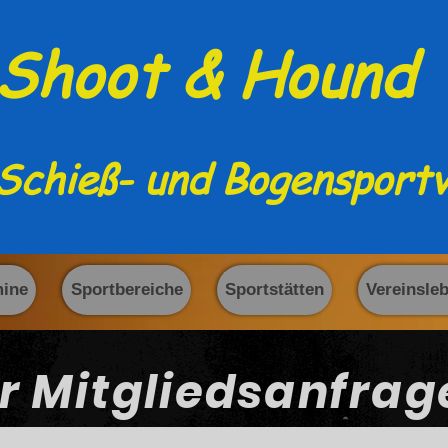
Shoot & Hound
Schieß- und Bogensportv
mine
Sportbereiche
Sportstätten
Vereinsle
r Mitgliedsanfrag