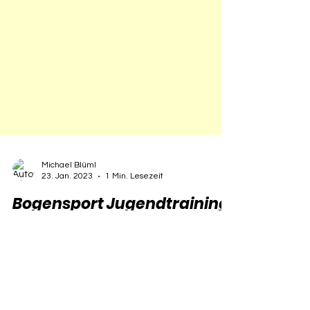
Michael Blüml
23. Jan. 2023
1 Min. Lesezeit
Bogensport Jugendtraining
Wir freuen uns sehr, dass unser Verein für die
vorbildliche Jugendarbeit im Bereich Bogensport
mit der 2** Zertifizerung des ÖBSV(Öst.
Bogensportverband) ausgezeichnet wurde.
Gratulation an unser Trainerteam Oskar Nawratil