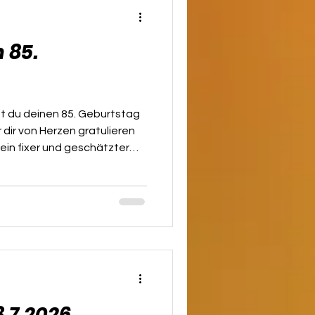
 85.
en 85. Geburtstag
 dir von Herzen gratulieren
u ein fixer und geschätzter
ereins. Ob bei
haften oder
haften – besonders in den
bist du mit großer
nswerter Ausdauer dabei.
n zeigst du uns immer
d Gemeinsch
.7.2026