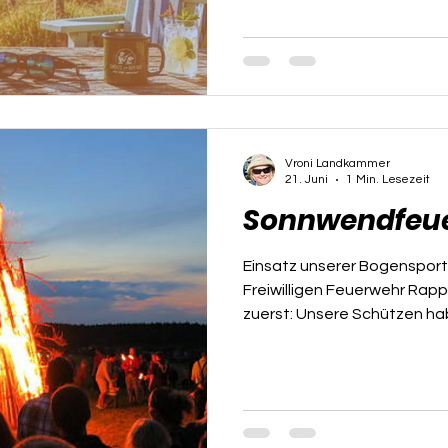
die wichtigsten News und U
zusammengefasst. Digitale
Selfservice-System kommt!
hat am Vereinsabend das n
für das Schützenhaus und 
Vroni Landkammer
21. Juni
1 Min. Lesezeit
Sonnwendfeuer
Einsatz unserer Bogenspor
Freiwilligen Feuerwehr Rap
zuerst: Unsere Schützen h
nicht nur entzündet – sie hab
einem Auftritt, der direkt a
könnte, zogen unsere mittel
Bogenschützen beim Sonnwe
Feuerwehr Rappoltenkirchen 