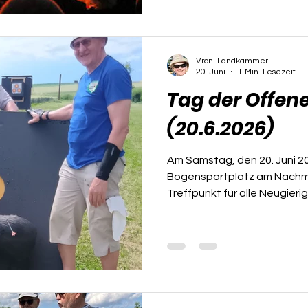
gewöhnlicher Pfeile hatten 
„Feuer
Vroni Landkammer
20. Juni
1 Min. Lesezeit
Tag der Offen
(20.6.2026)
Am Samstag, den 20. Juni 20
Bogensportplatz am Nachmit
Treffpunkt für alle Neugieri
Bogensportbegeisterten. B
Sonnenschein und sommerli
zahlreiche Besucher ein, um
auszuprobieren und die Fas
hautnah zu erleben. 🎯🎯🎯 Die Stimmung war
ausgelassen: Lachen,