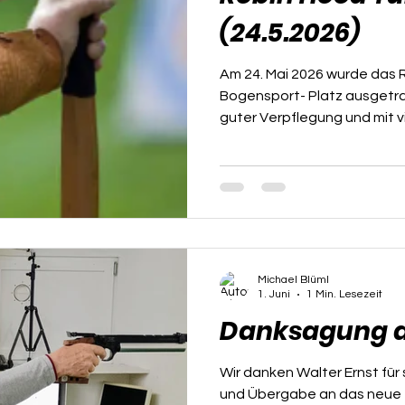
(24.5.2026)
Am 24. Mai 2026 wurde das 
Bogensport- Platz ausgetr
guter Verpflegung und mit v
die Teilnehmer in verschied
Gewinner bei der Jugend war
2.Platz Lagara Damian bei 
Mayerhofer Valentina 2.Plat
3.Platz Lerch Ingrid bei den 
2.Platz Wolf Hubert 3.Platz 
gratulieren
Michael Blüml
1. Juni
1 Min. Lesezeit
Danksagung a
Wir danken Walter Ernst für 
und Übergabe an das neue