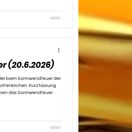
pdates für euch
r & moderner: Das neue
 Unser Obmann Michael Blüml
eue „Selfservice“-Konzept
den Schützenk
 (20.6.2026)
tler beim Sonnwendfeuer der
poltenkirchen. Kurzfassung
aben das Sonnwendfeuer
en es stilvoll erobert 🏹 Mit
us einer Zeitreise stammen
alterlich gekleideten
ndfeuer der Freiwilligen
alle Blicke auf sich. Statt