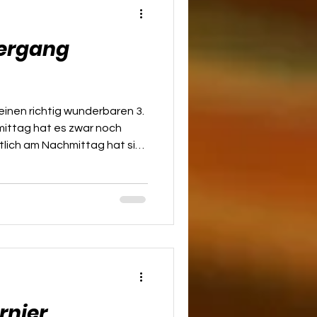
iergang
einen richtig wunderbaren 3.
ittag hat es zwar noch
tlich am Nachmittag hat sich
d uns mit warmem,
nt. 🐶 Mit insgesamt 12 gut
 energiegeladenen Rüden
sleiten beim Parkplatz beim
t ging es hinauf auf den
h Pettendorf zum
rnier