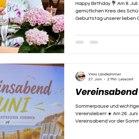
Happy Birthday 💐 Am 8. Juli 
gemütlichen Kreis des Schü
Geburtstag unserer lieben C
Trubel wurde bewusst verzic
Rampenlicht im Alltag eher
zumindest. Doch als Ehefra
Ernst hat sie uns längst bewi
der Luftpistole (LP1) macht 
vor: Sie ist ein absoluter Pro
Mann nicht nur
Vroni Landkammer
27. Juni
2 Min. Lesezeit
Vereinsabend 
Sommerpause und wichtige
Vereinsleben! ☀️ Am 26. Juni
Vereinsabend vor der Somme
Spätsommer – genauer gesa
September 2026 – wieder vol