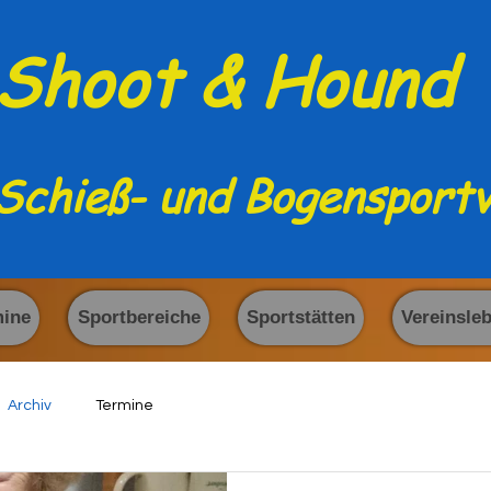
Shoot & Hound
Schieß- und Bogensportv
mine
Sportbereiche
Sportstätten
Vereinsle
Archiv
Termine