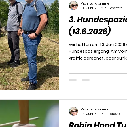
Vroni Landkammer
14. Juni
1 Min. Lesezeit
3. Hundespaz
(13.6.2026)
Wir hatten am 13. Juni 2026 
Hundespaziergang! Am Vorm
kräftig geregnet, aber pünk
die Sonne durchgesetzt un
sommerlichem Wetter verwöh
gelaunten Menschen und 4
sind wir um 14:00 Uhr in Hau
Friedhof gestartet. Von dor
Wagram und weiter bis nac
beeindruckenden Leeberg,
Vroni Landkammer
14. Juni
1 Min. Lesezeit
Robin Hood Tu