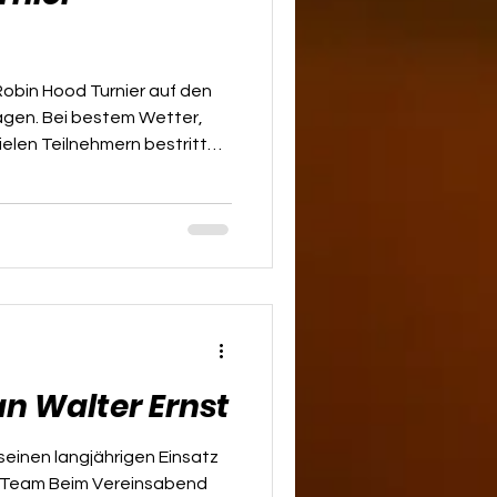
Robin Hood Turnier auf den
agen. Bei bestem Wetter,
ielen Teilnehmern bestritten
enen Klassen das Turnier.
en: 1.Platz Lerch Daniela
den Damen: 1.Platz
z Mayerhofer Elisabeth
Herren: 1.Platz Nawratil Oskar
Pfeiffer Thomas Wir
n Walter Ernst
seinen langjährigen Einsatz
 Team Beim Vereinsabend