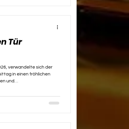
sie ihre ganz besonderen
en Tür
26, verwandelte sich der
tag in einen fröhlichen
gen und
ei strahlendem
cher Wärme fanden sich
 Pfeil und Bogen selbst
zination dieses Sports