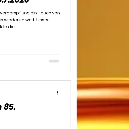
lverdampf und ein Hauch von
es wieder so weit: Unser
kte die
absolutem Traumwetter in
ers. Ein winziger
ar, die Stimmung zu
ie Rechnung ohne unsere
antastische Laune gemacht!
nfach noch intensiver über
gen und das Leb
 85.