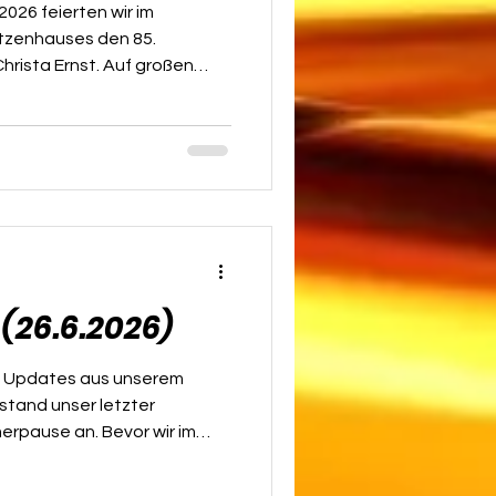
2026 feierten wir im
tzenhauses den 85.
hrista Ernst. Auf großen
htet, da Christa das
 meidet – so denkt man
u des bekannten Walter
esen, was in ihr steckt. An
ihr so schnell niemand etwas
fi. Christa begleitet ihren
(26.6.2026)
 Updates aus unserem
 stand unser letzter
rpause an. Bevor wir im
gt am Freitag, den 25.
l durchstarten, gibt es hier