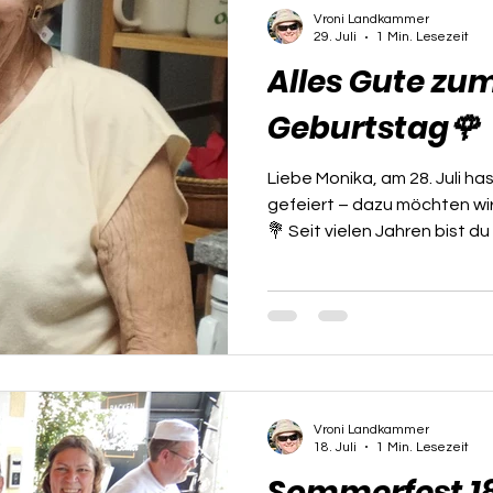
Vroni Landkammer
29. Juli
1 Min. Lesezeit
Alles Gute zum
Geburtstag🌹
Liebe Monika, am 28. Juli hast du dein
gefeiert – dazu möchten wir
💐 Seit vielen Jahren bist d
Bestandteil unseres Schießv
Vereinsabenden, Meistersc
Österreichischen Meistersc
Bewerben der Seniorinnen 3 
Begeisterung und bewunder
Unterstützt von deinem Man
wieder, wie viel Freude un
Vroni Landkammer
18. Juli
1 Min. Lesezeit
Sommerfest 18