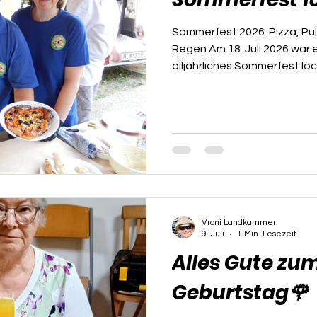
Sommerfest 2026: Pizza, Pu
Regen Am 18. Juli 2026 war 
alljährliches Sommerfest loc
Schützengemeinschaft bei 
den Vorgarten des Schießkell
Regenschauer versuchte zw
verwässern – hatte aber d
eiserne Disziplin und die f
Statt zu flüchten, wurde ei
die besten Schießerfahrun
Vroni Landkammer
9. Juli
1 Min. Lesezeit
Alles Gute zum
Geburtstag🌹