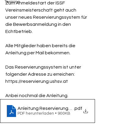
Termine
Zum Anmeldestart der ISSF 
Vereinsmeisterschaft geht auch 
unser neues Reservierungssystem für 
die Bewerbsanmeldung in den 
Echtbetrieb.
Alle Mitglieder haben bereits die 
Anleitung per Mail bekommen.
Das Reservierungssystem ist unter 
folgender Adresse zu erreichen:
https://reservierung.ushsv.at
Anbei nochmal die Anleitung.
Anleitung Reservierungssystem
.pdf
PDF herunterladen • 900KB