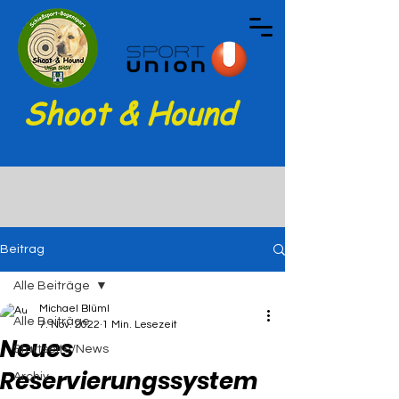
Shoot & Hound
Beitrag
Alle Beiträge
Michael Blüml
Alle Beiträge
7. Nov. 2022
1 Min. Lesezeit
Neues
Startseite/News
Reservierungssystem
Archiv