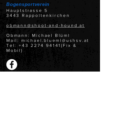
Bogensportverein
Hauptstrasse 5
3443 Rappoltenkirchen
obmann@shoot-and-hound.at
Obmann: Michael Blüml
Mail: michael.blueml@ushsv.at
Tel: +43 2274 94141(Fix &
Mobil)
Statuten
Datenschutz
Impressum
©
2022 - 2026
Shoot and Hound