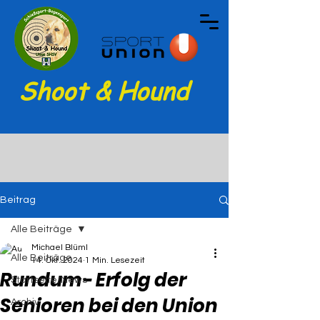
Shoot & Hound
Beitrag
Alle Beiträge
Michael Blüml
Alle Beiträge
14. Okt. 2024
1 Min. Lesezeit
Rundum- Erfolg der
Startseite/News
Senioren bei den Union
Archiv